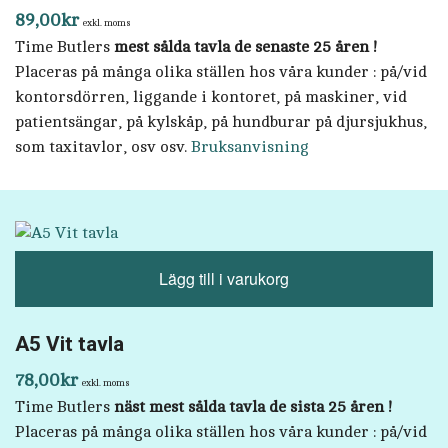
89,00
kr
exkl. moms
Time Butlers
mest sålda tavla de senaste 25 åren !
Placeras på många olika ställen hos våra kunder : på/vid
kontorsdörren, liggande i kontoret, på maskiner, vid
patientsängar, på kylskåp, på hundburar på djursjukhus,
som taxitavlor, osv osv.
Bruksanvisning
Lägg till i varukorg
A5 Vit tavla
78,00
kr
exkl. moms
Time Butlers
näst mest sålda tavla de sista 25 åren !
Placeras på många olika ställen hos våra kunder : på/vid