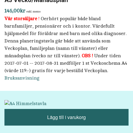
A3 Vecko/Månadsplan
145,00
kr
exkl. moms
Vår storsäljare
!
Oerhört populär både bland
barnfamiljer, pensionärer och i kontor. Värdefullt
hjälpmedel för föräldrar med barn med olika diagnoser.
Denna planeringstavla går både att använda som
Veckoplan, familjeplan (namn till vänster) eller
månadsplan (vecko nr till vänster).
OBS !
Under tiden
2017-07-01 -- 2017-08-31 medföljer 1 st Veckoschema A4
(värde 119:-) gratis för varje beställd Veckoplan.
Bruksanvisning
Lägg till i varukorg