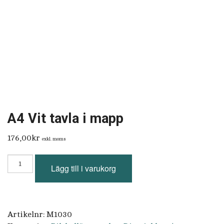
A4 Vit tavla i mapp
176,00
kr
exkl. moms
A4
Lägg till i varukorg
Vit
tavla
i
mapp
mängd
Artikelnr:
M1030