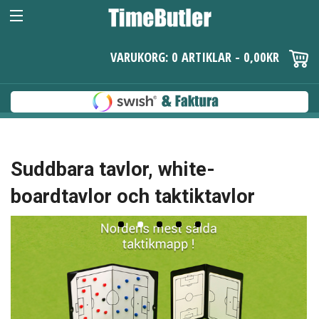
VARUKORG: 0 ARTIKLAR -
0,00
KR
Suddbara tavlor, white-
boardtavlor och taktiktavlor
Nyhet - Padel
coach tavlor