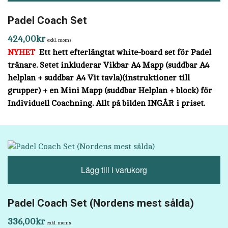
Padel Coach Set
424,00
kr
exkl. moms
NYHET
Ett hett efterlängtat white-board set för Padel
tränare.
Setet inkluderar Vikbar A4 Mapp (suddbar A4
helplan + suddbar A4 Vit tavla)(instruktioner till
grupper)
+ en Mini Mapp (suddbar Helplan + block) för
Individuell Coachning. Allt på bilden INGÅR i priset.
Lägg till i varukorg
Padel Coach Set (Nordens mest sålda)
336,00
kr
exkl. moms