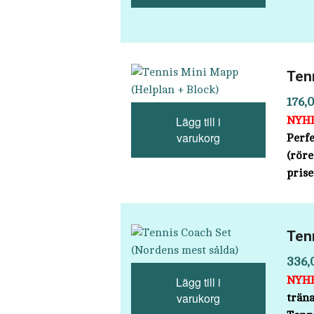
Ten
176,
Lägg till i
NYH
varukorg
Perfe
(röre
prise
Ten
336,
Lägg till i
NYH
varukorg
trän