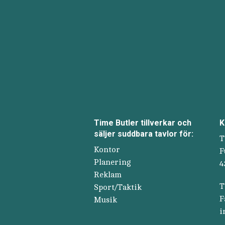
Time Butler tillverkar och
K
säljer suddbara tavlor för:
T
Kontor
F
Planering
4
Reklam
T
Sport/Taktik
F
Musik
i