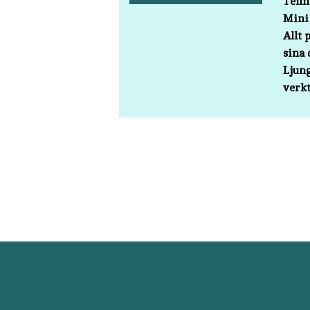
Tenni
Mini 
Allt 
sina 
Ljung
verkt