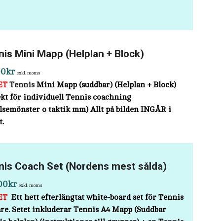
nis Mini Mapp (Helplan + Block)
00
kr
exkl. moms
ET
Tennis
Mini Mapp (suddbar) (Helplan + Block)
kt för individuell Tennis coachning
lsemönster o taktik mm) Allt på bilden INGÅR i
t.
nis Coach Set (Nordens mest sålda)
00
kr
exkl. moms
ET
Ett hett efterlängtat white-board set för Tennis
are.
Setet inkluderar Tennis A4 Mapp (Suddbar