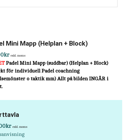
el Mini Mapp (Helplan + Block)
00
kr
exkl. moms
ET
Padel Mini Mapp (suddbar) (Helplan + Block)
kt för individuell Padel coachning
lsemönster o taktik mm) Allt på bilden INGÅR i
t.
rttavla
00
kr
exkl. moms
sanvisning