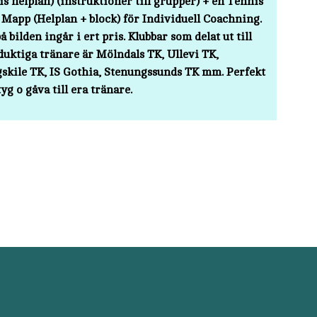
s helplan) (instruktioner till grupper) + en Tennis
Mapp (Helplan + block) för Individuell Coachning.
på bilden ingår i ert pris. Klubbar som delat ut till
duktiga tränare är Mölndals TK, Ullevi TK,
skile TK, IS Gothia, Stenungssunds TK mm. Perfekt
yg o gåva till era tränare.