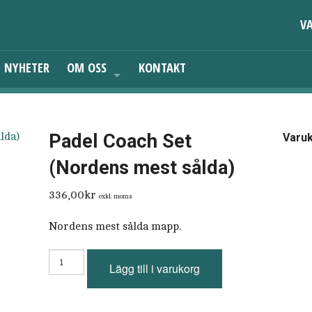
VA
NYHETER
OM OSS
KONTAKT
UTMÄRKELSER
MILJÖ
Padel Coach Set
Varu
(Nordens mest sålda)
AFFÄRSIDE
336,00
kr
exkl. moms
Nordens mest sålda mapp.
Padel
Lägg till i varukorg
Coach
Set
(Nordens