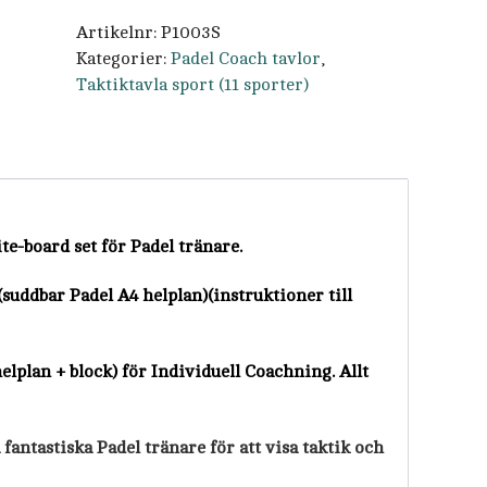
mest
sålda)
Artikelnr:
P1003S
mängd
Kategorier:
Padel Coach tavlor
,
Taktiktavla sport (11 sporter)
ite-board set för Padel tränare.
suddbar Padel A4 helplan)(instruktioner till
lplan + block) för Individuell Coachning. Allt
 fantastiska Padel tränare för att visa taktik och